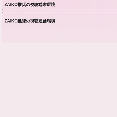
ZAIKO推奨の視聴端末環境
佐藤実絵子にとって大きな節目
ぜひお越しください！
ZAIKO推奨の視聴通信環境
会場
Zephyr Hall
https://zephyrhall.xyz/access/
愛知県, 日本
〒460-0003 愛知県名古屋市中区錦３丁目１４−２１
Googleマップで開く