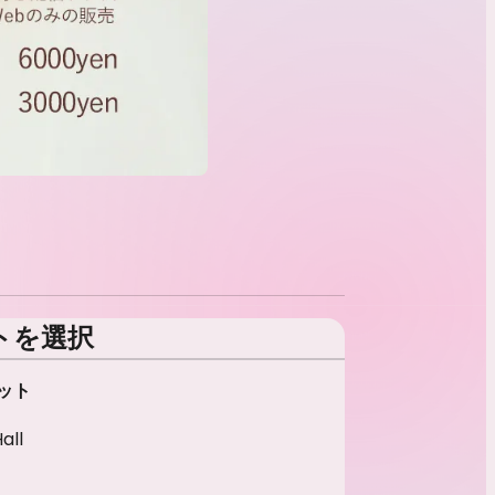
トを選択
ット
all