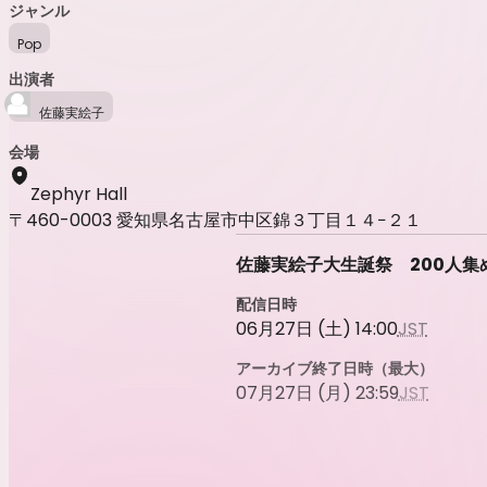
ジャンル
Pop
出演者
佐藤実絵子
会場
Zephyr Hall
〒460-0003 愛知県名古屋市中区錦３丁目１４−２１
佐藤実絵子大生誕祭 200人集
配信日時
06月27日 (土) 14:00
JST
アーカイブ終了日時（最大）
07月27日 (月) 23:59
JST