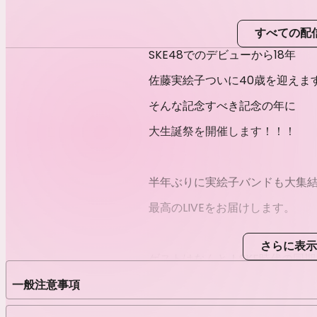
すべての配
SKE48でのデビューから18年
佐藤実絵子ついに40歳を迎えま
そんな記念すべき記念の年に
大生誕祭を開催します！！！
半年ぶりに実絵子バンドも大集
最高のLIVEをお届けします。
さらに表示
ゲストはなんと！SKE時代の同
珠理奈もバンドで歌います。
一般注意事項
とっても貴重な機会です！