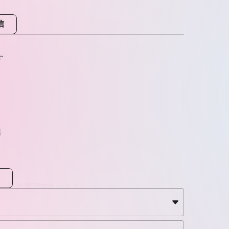
信
す
結
期、松井珠理奈ちゃん！